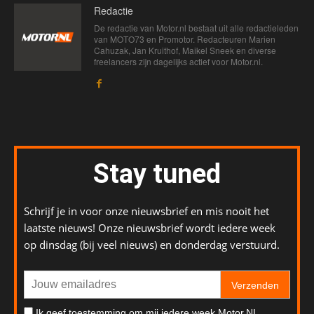
Redactie
De redactie van Motor.nl bestaat uit alle redactieleden
van MOTO73 en Promotor. Redacteuren Marien
Cahuzak, Jan Kruithof, Maikel Sneek en diverse
freelancers zijn dagelijks actief voor Motor.nl.
Stay tuned
Schrijf je in voor onze nieuwsbrief en mis nooit het
laatste nieuws! Onze nieuwsbrief wordt iedere week
op dinsdag (bij veel nieuws) en donderdag verstuurd.
Verzenden
Ik geef toestemming om mij iedere week Motor.NL