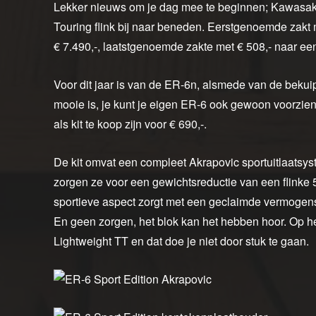
Lekker nieuws om je dag mee te beginnen; Kawasaki
Touring flink bij naar beneden. Eerstgenoemde zakt maa
€ 7.490,-, laatstgenoemde zakte met € 508,- naar een 
Voor dit jaar is van de ER-6n, alsmede van de bekui
mooie is, je kunt je eigen ER-6 ook gewoon voorzie
als kit te koop zijn voor € 690,-.
De kit omvat een compleet Akrapovic sportuitlaatsy
zorgen ze voor een gewichtsreductie van een flinke 5 
sportieve aspect zorgt met een geclaimde vermogen
En geen zorgen, het blok kan het hebben hoor. Op 
Lightweight TT en dat doe je niet door stuk te gaan.