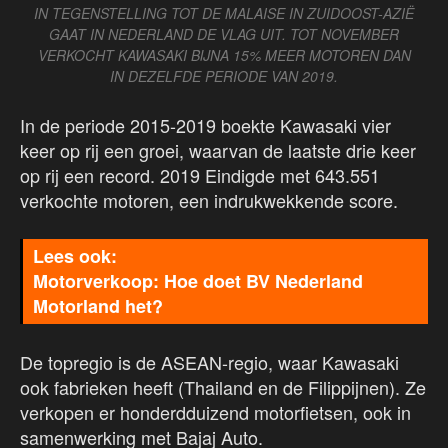
IN TEGENSTELLING TOT DE MALAISE IN ZUIDOOST-AZIË
GAAT IN NEDERLAND DE VLAG UIT. TOT NOVEMBER
VERKOCHT KAWASAKI BIJNA 15% MEER MOTOREN DAN
IN DEZELFDE PERIODE VAN 2019.
In de periode 2015-2019 boekte Kawasaki vier
keer op rij een groei, waarvan de laatste drie keer
op rij een record. 2019 Eindigde met 643.551
verkochte motoren, een indrukwekkende score.
Motorverkoop: Hoe doet BV Nederland
Motorland het?
De topregio is de ASEAN-regio, waar Kawasaki
ook fabrieken heeft (Thailand en de Filippijnen). Ze
verkopen er honderdduizend motorfietsen, ook in
samenwerking met Bajaj Auto.