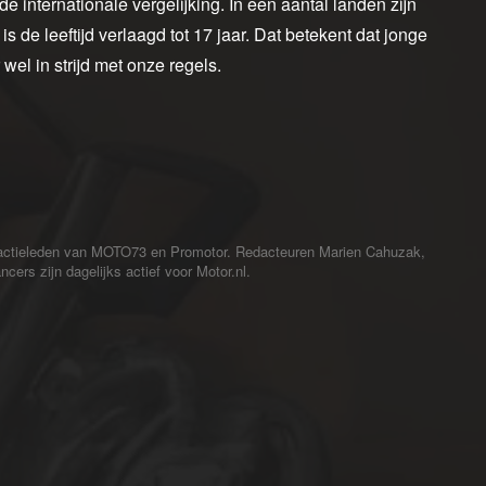
e internationale vergelijking. In een aantal landen zijn
s de leeftijd verlaagd tot 17 jaar. Dat betekent dat jonge
 wel in strijd met onze regels.
redactieleden van MOTO73 en Promotor. Redacteuren Marien Cahuzak,
cers zijn dagelijks actief voor Motor.nl.