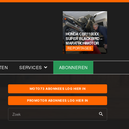
HONDA CBR1100XX
SUPER BLACKBIRD –
MARATHONMOTOR
REPORTAGES
TEN
SERVICES
ABONNEREN
MOTO73 ABONNEES LOG HIER IN
PROMOTOR ABONNEES LOG HIER IN
Zoek