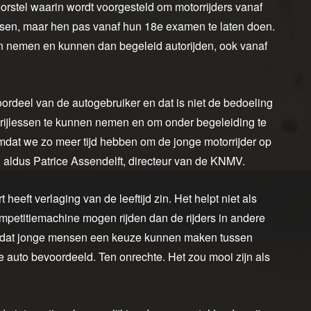
tel waarin wordt voorgesteld om motorrijders vanaf
essen, maar hen pas vanaf hun 18e examen te laten doen.
n nemen en kunnen dan begeleid autorijden, ook vanaf
t voordeel van de autogebruiker en dat is niet de bedoeling
 rijlessen te kunnen nemen en om onder begeleiding te
omdat we zo meer tijd hebben om de jonge motorrijder op
”, aldus Patrice Assendelft, directeur van de KNMV.
heeft verlaging van de leeftijd zin. Het helpt niet als
ompetitiemachine mogen rijden dan de rijders in andere
en dat jonge mensen een keuze kunnen maken tussen
e auto bevoordeeld. Ten onrechte. Het zou mooi zijn als