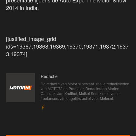
2014 in India.
[justified_image_grid
ids=19367,19368,19369,19370,19371,19372,1937
3,19374]
Redactie
De redactie van Motor.nl bestaat uit alle redactieleden
van MOTO73 en Promotor. Redacteuren Marien
Cahuzak, Jan Kruithof, Maikel Sneek en diverse
freelancers zijn dagelijks actief voor Motor.nl.