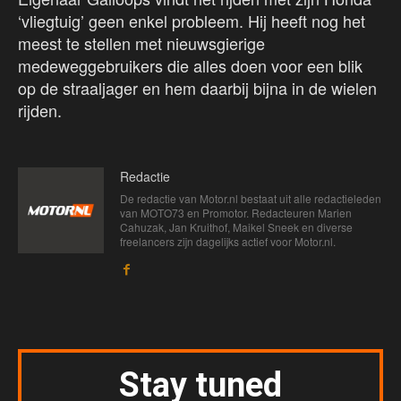
‘vliegtuig’ geen enkel probleem. Hij heeft nog het
meest te stellen met nieuwsgierige
medeweggebruikers die alles doen voor een blik
op de straaljager en hem daarbij bijna in de wielen
rijden.
Redactie
De redactie van Motor.nl bestaat uit alle redactieleden
van MOTO73 en Promotor. Redacteuren Marien
Cahuzak, Jan Kruithof, Maikel Sneek en diverse
freelancers zijn dagelijks actief voor Motor.nl.
Stay tuned