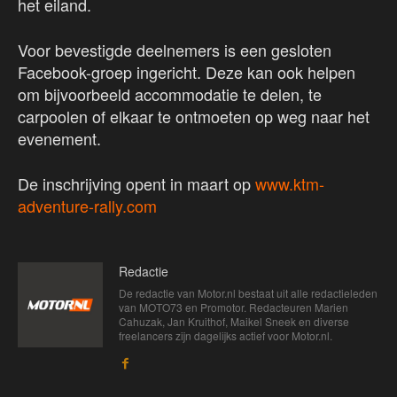
het eiland.
Voor bevestigde deelnemers is een gesloten
Facebook-groep ingericht. Deze kan ook helpen
om bijvoorbeeld accommodatie te delen, te
carpoolen of elkaar te ontmoeten op weg naar het
evenement.
De inschrijving opent in maart op
www.ktm-
adventure-rally.com
Redactie
De redactie van Motor.nl bestaat uit alle redactieleden
van MOTO73 en Promotor. Redacteuren Marien
Cahuzak, Jan Kruithof, Maikel Sneek en diverse
freelancers zijn dagelijks actief voor Motor.nl.