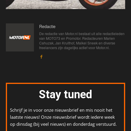
Redactie
De redactie van Motor.nl bestaat uit alle redactieleden
van MOTO73 en Promotor. Redacteuren Marien
Cahuzak, Jan Kruithof, Maikel Sneek en diverse
freelancers zijn dagelijks actief voor Motor.nl.
Stay tuned
Schrijf je in voor onze nieuwsbrief en mis nooit het
laatste nieuws! Onze nieuwsbrief wordt iedere week
op dinsdag (bij veel nieuws) en donderdag verstuurd.