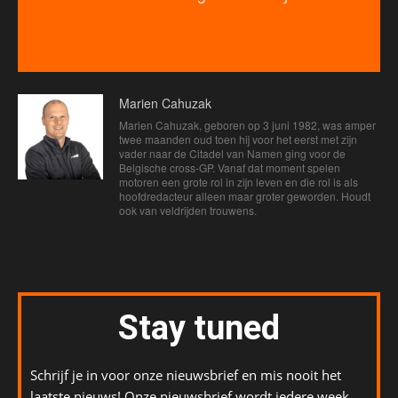
Marien Cahuzak
Marien Cahuzak, geboren op 3 juni 1982, was amper
twee maanden oud toen hij voor het eerst met zijn
vader naar de Citadel van Namen ging voor de
Belgische cross-GP. Vanaf dat moment spelen
motoren een grote rol in zijn leven en die rol is als
hoofdredacteur alleen maar groter geworden. Houdt
ook van veldrijden trouwens.
Stay tuned
Schrijf je in voor onze nieuwsbrief en mis nooit het
laatste nieuws! Onze nieuwsbrief wordt iedere week