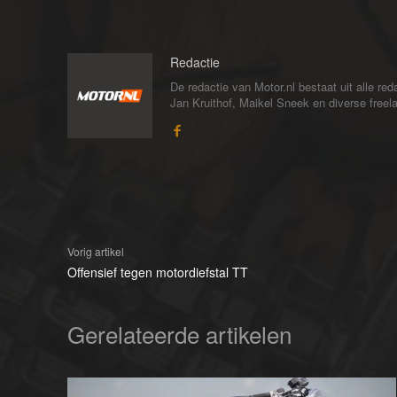
Redactie
De redactie van Motor.nl bestaat uit alle 
Jan Kruithof, Maikel Sneek en diverse freelan
Vorig artikel
Offensief tegen motordiefstal TT
Gerelateerde artikelen