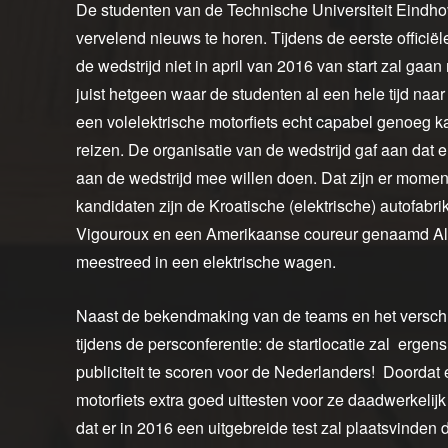
De studenten van de Technische Universiteit Eindh
vervelend nieuws te horen. Tijdens de eerste officië
de wedstrijd niet in april van 2016 van start zal gaan
juist hetgeen waar de studenten al een hele tijd naar
een volelektrische motorfiets echt capabel genoeg ka
reizen. De organisatie van de wedstrijd gaf aan dat 
aan de wedstrijd mee willen doen. Dat zijn er mome
kandidaten zijn de Kroatische (elektrische) autofabr
Vigouroux en een Amerikaanse coureur genaamd Alber
meestreed in een elektrische wagen.
Naast de bekendmaking van de teams en het verschu
tijdens de persconferentie: de startlocatie zal ergens
publiciteit te scoren voor de Nederlanders! Doordat 
motorfiets extra goed uittesten voor ze daadwerkeli
dat er in 2016 een uitgebreide test zal plaatsvinden d