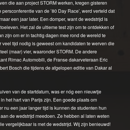
oven die aan project STORM werken, kregen gisteren
le persconferentie van de ’80 Day Race’, werd verteld dat
 maar een jaar later. Een domper, want de wedstrijd is
 toeleven. Het zal de ultieme test zijn om te ontdekken of
n zijn om er in tachtig dagen mee rond de wereld te
er veel tijd nodig is geweest om kandidaten te werven die
nteel (maar) vier, waaronder STORM. De andere
ikant Rimac Automobili, de Franse dakarveteraan Eric
t Bosch die tijdens de afgelopen editie van Dakar al
iven van de startdatum, was er nóg een nieuwtje
 in het hart van Parijs zijn. Een goede plaats om
er nu een jaar langer tijd is kunnen de studenten hun
jk aan de wedstrijd meedoen. Ze hebben al laten weten
ie vergelijkbaar is met de wedstrijd. Wij zijn benieuwd!