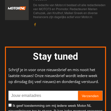
De redactie van Motor.nl bestaat uit alle redactieleden
van MOTO73 en Promotor. Redacteuren Marien
Cahuzak, Jan Kruithof, Maikel Sneek en diverse
freelancers zijn dagelijks actief voor Motor.nl.
Stay tuned
Schrijf je in voor onze nieuwsbrief en mis nooit het
laatste nieuws! Onze nieuwsbrief wordt iedere week
op dinsdag (bij veel nieuws) en donderdag verstuurd.
Verzenden
Ik geef toestemming om mij iedere week Motor.NL
nieuwsbrieven toe te sturen. Ik kan ieder moment opzeggen