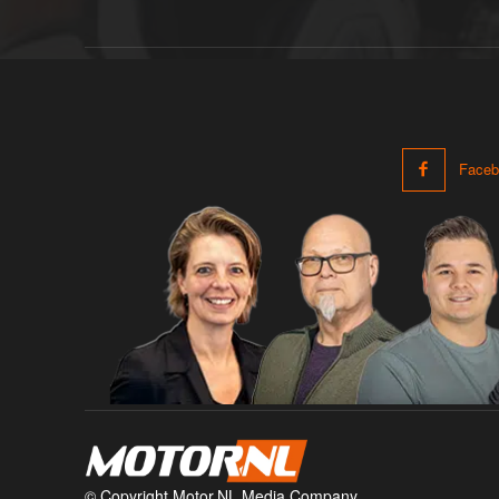
Faceb
© Copyright Motor.NL Media Company