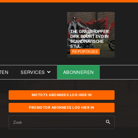
THE GRASSHOPPER:
DIRK BOUWT EVO IN
SCANDINAVISCHE
STIJL
REPORTAGES
TEN
SERVICES
ABONNEREN
MOTO73 ABONNEES LOG HIER IN
PROMOTOR ABONNEES LOG HIER IN
Zoek