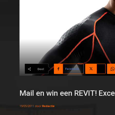
Facebook
X
Deel
Mail en win een REVIT! Exce
door
Redactie
19/05/2011