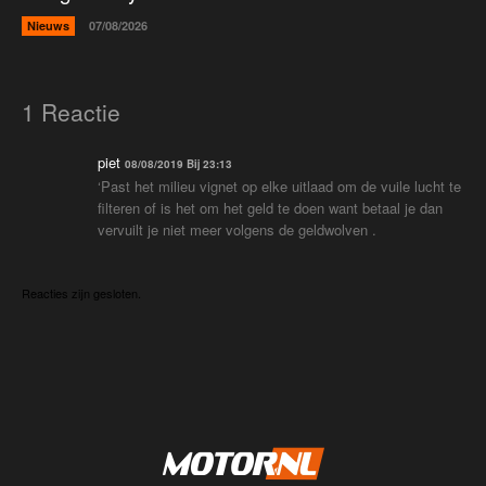
Nieuws
07/08/2026
1 Reactie
piet
08/08/2019 Bij 23:13
‘Past het milieu vignet op elke uitlaad om de vuile lucht te
filteren of is het om het geld te doen want betaal je dan
vervuilt je niet meer volgens de geldwolven .
Reacties zijn gesloten.