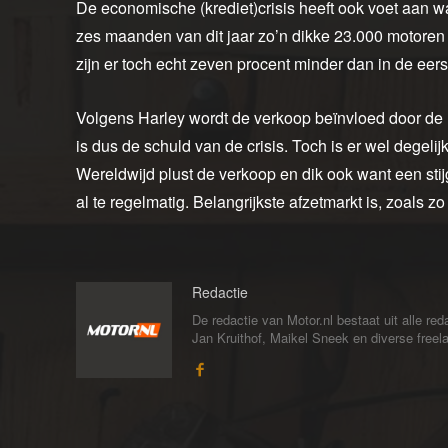
De economische (krediet)crisis heeft ook voet aan wal
zes maanden van dit jaar zo’n dikke 23.000 motoren t
zijn er toch echt zeven procent minder dan in de ee
Volgens Harley wordt de verkoop beïnvloed door de ‘
is dus de schuld van de crisis. Toch is er wel degel
Wereldwijd plust de verkoop en dik ook want een stijg
al te regelmatig. Belangrijkste afzetmarkt is, zoals zo
Redactie
De redactie van Motor.nl bestaat uit alle 
Jan Kruithof, Maikel Sneek en diverse freelan