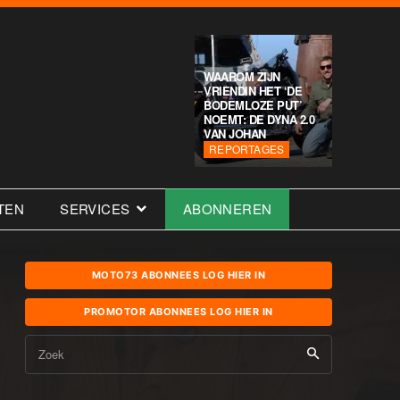
WAAROM ZIJN
VRIENDIN HET ‘DE
BODEMLOZE PUT’
NOEMT: DE DYNA 2.0
VAN JOHAN
REPORTAGES
TEN
SERVICES
ABONNEREN
MOTO73 ABONNEES LOG HIER IN
PROMOTOR ABONNEES LOG HIER IN
Zoek