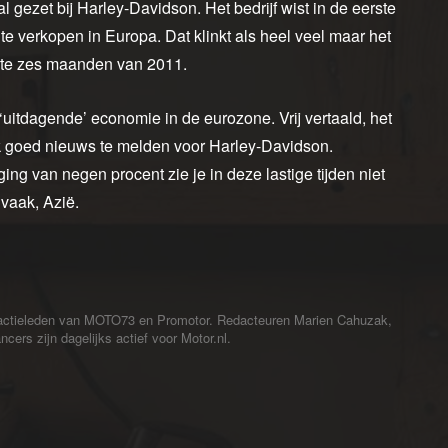
 gezet bij Harley-Davidson. Het bedrijf wist in de eerste
e verkopen in Europa. Dat klinkt als heel veel maar het
rste zes maanden van 2011.
uitdagende’ economie in de eurozone. Vrij vertaald, het
ijk goed nieuws te melden voor Harley-Davidson.
ing van negen procent zie je in deze lastige tijden niet
 vaak, Azië.
redactieleden van MOTO73 en Promotor. Redacteuren Marien Cahuzak,
cers zijn dagelijks actief voor Motor.nl.