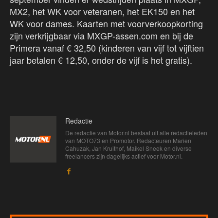
MX2, het WK voor veteranen, het EK150 en het
WK voor dames. Kaarten met voorverkoopkorting
zijn verkrijgbaar via MXGP-assen.com en bij de
Primera vanaf € 32,50 (kinderen van vijf tot vijftien
jaar betalen € 12,50, onder de vijf is het gratis).
Redactie
De redactie van Motor.nl bestaat uit alle redactieleden
van MOTO73 en Promotor. Redacteuren Marien
Cahuzak, Jan Kruithof, Maikel Sneek en diverse
freelancers zijn dagelijks actief voor Motor.nl.