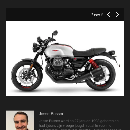
1
van 4
Jesse Busser
Jesse Busser werd op 27 januari 1998 geboren en
had tijdens zijn vroege jeugd niet al te veel met
tweewielers. Daar kwam spectaculair verandering in