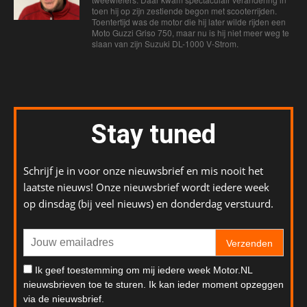
toen hij op zijn zestiende begon met scooterrijden.
Toentertijd was de motor die hij later wilde rijden een
Moto Guzzi Griso 750, maar nu is hij niet meer weg te
slaan van zijn Suzuki DL-1000 V-Strom.
Stay tuned
Schrijf je in voor onze nieuwsbrief en mis nooit het
laatste nieuws! Onze nieuwsbrief wordt iedere week
op dinsdag (bij veel nieuws) en donderdag verstuurd.
Verzenden
Ik geef toestemming om mij iedere week Motor.NL
nieuwsbrieven toe te sturen. Ik kan ieder moment opzeggen
via de nieuwsbrief.