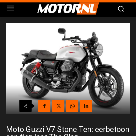
Moto Guzzi V7 Stone Ten: eerbetoon