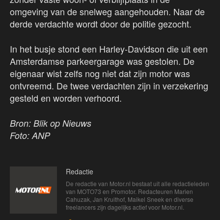
omgeving van de snelweg aangehouden. Naar de
derde verdachte wordt door de politie gezocht.
In het busje stond een Harley-Davidson die uit een
Amsterdamse parkeergarage was gestolen. De
eigenaar wist zelfs nog niet dat zijn motor was
ontvreemd. De twee verdachten zijn in verzekering
gesteld en worden verhoord.
Bron: Blik op Nieuws
Foto: ANP
Redactie
De redactie van Motor.nl bestaat uit alle redactieleden
van MOTO73 en Promotor. Redacteuren Marien
Cahuzak, Jan Kruithof, Maikel Sneek en diverse
freelancers zijn dagelijks actief voor Motor.nl.