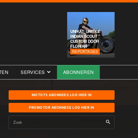
UNIKAT: UNIEKE
INDIAN SCOUT
CUSTOM DOOR
FLORIAN
REPORTAGES
TEN
SERVICES
ABONNEREN
MOTO73 ABONNEES LOG HIER IN
PROMOTOR ABONNEES LOG HIER IN
Zoek