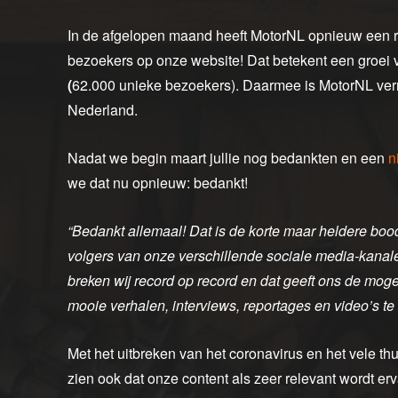
In de afgelopen maand heeft MotorNL opnieuw een r
bezoekers op onze website! Dat betekent een groei v
(
62.000 unieke bezoekers). Daarmee is MotorNL ver
Nederland.
Nadat we begin maart jullie nog bedankten en een
n
we dat nu opnieuw: bedankt!
“Bedankt allemaal! Dat is de korte maar heldere b
volgers van onze verschillende sociale media-kanalen
breken wij record op record en dat geeft ons de mog
mooie verhalen, interviews, reportages en video’s te
Met het uitbreken van het coronavirus en het vele thu
zien ook dat onze content als zeer relevant wordt erva