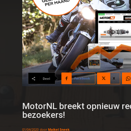
Facebook
X
Deel
MotorNL breekt opnieuw rec
bezoekers!
door
Maikel Sneek
01/04/2020