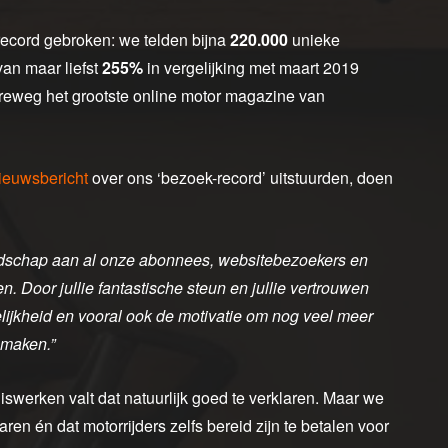
ecord gebroken: we telden bijna
220.000
unieke
an maar liefst
255%
in vergelijking met maart 2019
reweg het grootste online motor magazine van
ieuwsbericht
over ons ‘bezoek-record’ uitstuurden, doen
oodschap aan al onze abonnees, websitebezoekers en
. Door jullie fantastische steun en jullie vertrouwen
elijkheid en vooral ook de motivatie om nog veel meer
 maken.”
iswerken valt dat natuurlijk goed te verklaren. Maar we
ren én dat motorrijders zelfs bereid zijn te betalen voor