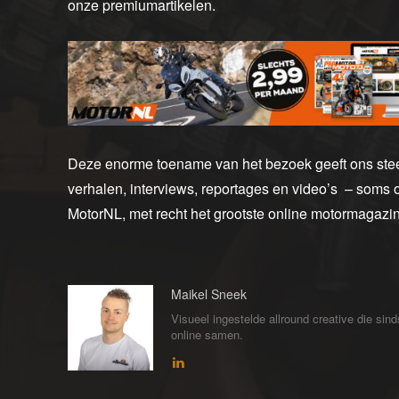
onze premiumartikelen.
Deze enorme toename van het bezoek geeft ons stee
verhalen, interviews, reportages en video’s – soms 
MotorNL, met recht het grootste online motormagaz
Maikel Sneek
Visueel ingestelde allround creative die sin
online samen.