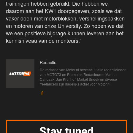
trainingen hebben gebruikt. Die hebben we
daarom aan het KW1 doorgegeven, zoals we dat
vaker doen met motorblokken, versnellingsbakken
en motoren van onze University. Zo hopen we dat
we een positieve bijdrage kunnen leveren aan het
kennisniveau van de monteurs.’
Redactie
De redactie van Motor.nl bestaat uit alle redactieleden
van MOTO73 en Promotor. Redacteuren Marien
Cahuzak, Jan Kruithof, Maikel Sneek en diverse
freelancers zijn dagelijks actief voor Motor.nl.
Stay tuned