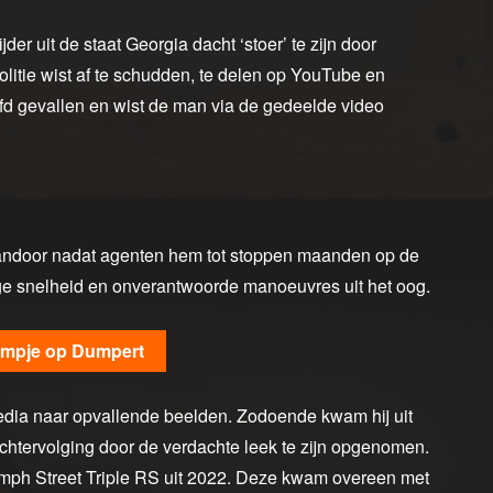
der uit de staat Georgia dacht ‘stoer’ te zijn door
olitie wist af te schudden, te delen op YouTube en
oofd gevallen en wist de man via de gedeelde video
 vandoor nadat agenten hem tot stoppen maanden op de
ge snelheid en onverantwoorde manoeuvres uit het oog.
ilmpje op Dumpert
edia naar opvallende beelden. Zodoende kwam hij uit
chtervolging door de verdachte leek te zijn opgenomen.
mph Street Triple RS uit 2022. Deze kwam overeen met