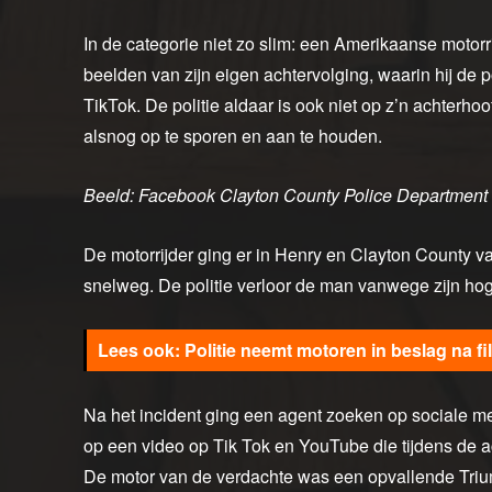
In de categorie niet zo slim: een Amerikaanse motorrij
beelden van zijn eigen achtervolging, waarin hij de p
TikTok. De politie aldaar is ook niet op z’n achterh
alsnog op te sporen en aan te houden.
Beeld: Facebook Clayton County Police Department
De motorrijder ging er in Henry en Clayton County
snelweg. De politie verloor de man vanwege zijn ho
Politie neemt motoren in beslag na f
Na het incident ging een agent zoeken op sociale m
op een video op Tik Tok en YouTube die tijdens de a
De motor van de verdachte was een opvallende Triu