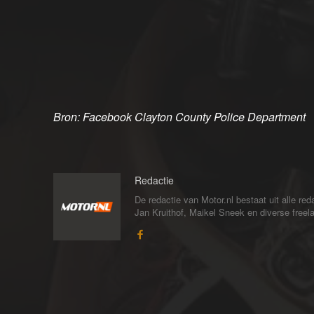
Bron: Facebook Clayton County Police Department
Redactie
De redactie van Motor.nl bestaat uit alle 
Jan Kruithof, Maikel Sneek en diverse freelan