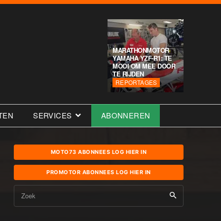
MARATHONMOTOR
YAMAHA YZF-R1: TE
MOOI OM MEE DOOR
TE RIJDEN
REPORTAGES
TEN
SERVICES
ABONNEREN
MOTO73 ABONNEES LOG HIER IN
PROMOTOR ABONNEES LOG HIER IN
Zoek