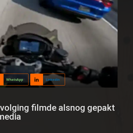
WhatsApp
Linkedin
rvolging filmde alsnog gepakt
 media