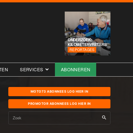
ONDERZOEK:
KILOMETERVRETERS
REPORTAGES
TEN
SERVICES
ABONNEREN
MOTO73 ABONNEES LOG HIER IN
PROMOTOR ABONNEES LOG HIER IN
Zoek