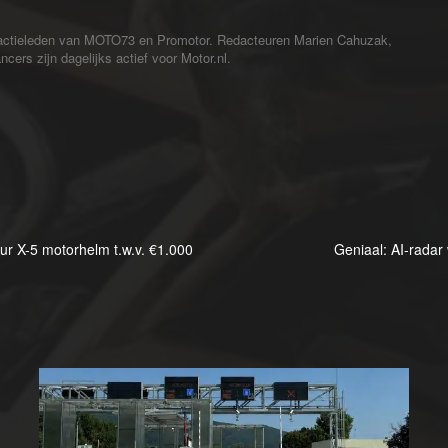
redactieleden van MOTO73 en Promotor. Redacteuren Marien Cahuzak,
cers zijn dagelijks actief voor Motor.nl.
ur X-5 motorhelm t.w.v. €1.000
Geniaal: AI-radar 