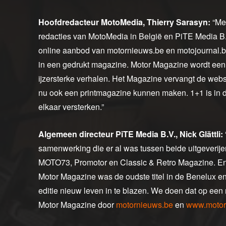
Hoofdredacteur MotoMedia, Thierry Sarasyn:
“Me
redacties van MotoMedia in België en PiTE Media B.V
online aanbod van motornieuws.be en motojournal.b
in een gedrukt magazine. Motor Magazine wordt een 
ijzersterke verhalen. Het Magazine vervangt de websi
nu ook een printmagazine kunnen maken. 1+1 is in d
elkaar versterken.”
Algemeen directeur PiTE Media B.V., Nick Glättli:
samenwerking die er al was tussen beide uitgeverijen,
MOTO73, Promotor en Classic & Retro Magazine. E
Motor Magazine was de oudste titel in de Benelux e
editie nieuw leven in te blazen. We doen dat op een
Motor Magazine door
motornieuws.be
en
www.motor