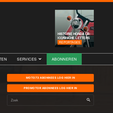
HISTORIE HONDA CB:
ICONISCHE LETTERS
REPORTAGES
TEN
SERVICES
ABONNEREN
MOTO73 ABONNEES LOG HIER IN
PROMOTOR ABONNEES LOG HIER IN
Zoek