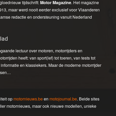
loednieuw tijdschrift:
Motor Magazine
. Het magazine
1913, maar werd nooit eerder exclusief voor Vlaanderen
amse redactie en ondersteuning vanuit Nederland
lad
aande lectuur over motoren, motorrijders en
orrijden heeft: van sport(ief) tot toeren, van tests tot
e informatie en klassiekers. Maar de moderne motorrijder
etsen…
iteit op
motornieuws.be
en
motojournal.be
. Beide sites
ulier motornieuws, maar ook nieuwe modellen, unieke