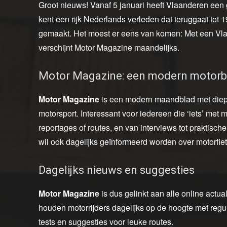
Groot nieuws! Vanaf 5 januari heeft Vlaanderen een g
kent een rijk Nederlands verleden dat teruggaat tot 
gemaakt. Het moest er eens van komen: Met een Vla
verschijnt Motor Magazine maandelijks.
Motor Magazine: een modern motorb
Motor Magazine
is een modern maandblad met diepg
motorsport. Interessant voor iedereen die ‘iets’ met mot
reportages of routes, en van interviews tot praktisch
wil ook dagelijks geïnformeerd worden over motorfi
Dagelijks nieuws en suggesties
Motor Magazine
is dus gelinkt aan alle online actual
houden motorrijders dagelijks op de hoogte met reg
tests en suggesties voor leuke routes.