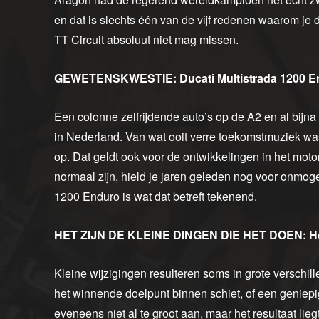
en dat is slechts één van de vijf redenen waarom j
TT Circuit absoluut niet mag missen.
GEWETENSKWESTIE: Ducati Multistrada 1200 E
Een colonne zelfrijdende auto’s op de A2 en al bijna
in Nederland. Van wat ooit verre toekomstmuziek was
op. Dat geldt ook voor de ontwikkelingen in het moto
normaal zijn, hield je jaren geleden nog voor onmoge
1200 Enduro is wat dat betreft tekenend.
HET ZIJN DE KLEINE DINGEN DIE HET DOEN: Ho
Kleine wijzigingen resulteren soms in grote verschil
het winnende doelpunt binnen schiet, of een geniepig
eveneens niet al te groot aan, maar het resultaat liegt