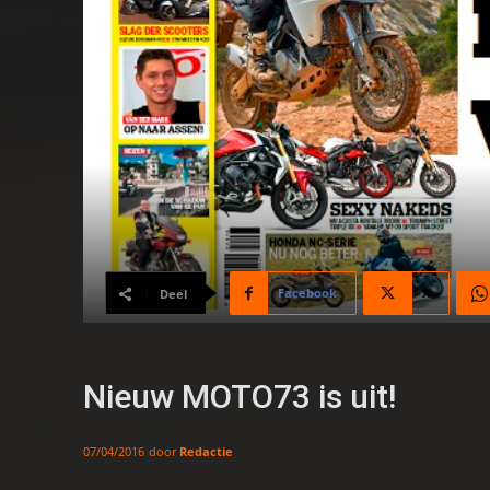
Facebook
X
Deel
Nieuw MOTO73 is uit!
door
Redactie
07/04/2016