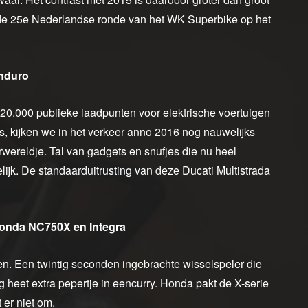
e de 25e Nederlandse ronde van het WK Superbike op het
nduro
 20.000 publieke laadpunten voor elektrische voertuigen
, kijken we in het verkeer anno 2016 nog nauwelijks
rwereldje. Tal van gadgets en snufjes die nu heel
lijk. De standaarduitrusting van deze Ducati Multistrada
nda NC750X en Integra
len. Een twintig seconden ingebrachte wisselspeler die
 heet extra pepertje in eencurry. Honda pakt de X-serie
 er niet om.