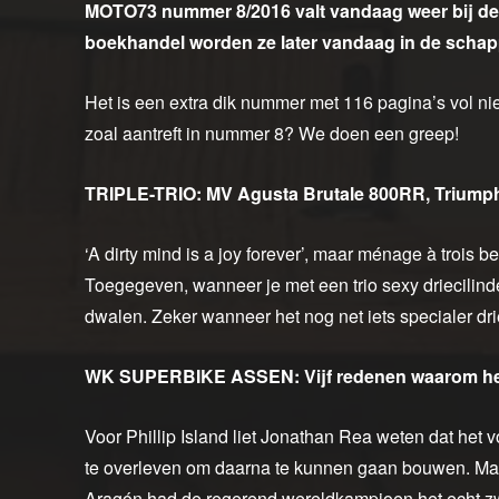
MOTO73 nummer 8/2016 valt vandaag weer bij de 
boekhandel worden ze later vandaag in de schap
Het is een extra dik nummer met 116 pagina’s vol nie
zoal aantreft in nummer 8? We doen een greep!
TRIPLE-TRIO: MV Agusta Brutale 800RR, Triumph 
‘A dirty mind is a joy forever’, maar ménage à trois b
Toegegeven, wanneer je met een trio sexy driecilinder
dwalen. Zeker wanneer het nog net iets specialer dri
WK SUPERBIKE ASSEN: Vijf redenen waarom het
Voor Phillip Island liet Jonathan Rea weten dat he
te overleven om daarna te kunnen gaan bouwen. Maa
Aragón had de regerend wereldkampioen het echt zwa