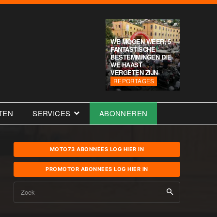
WE MOGEN WEER; 5
FANTASTISCHE
BESTEMMINGEN DIE
WE HAAST
VERGETEN ZIJN
REPORTAGES
TEN
SERVICES
ABONNEREN
MOTO73 ABONNEES LOG HIER IN
PROMOTOR ABONNEES LOG HIER IN
Zoek