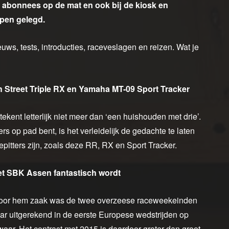
abonnees op de mat en ook bij de kiosk en
pen gelegd.
uws, tests, introducties, raceveslagen en reizen. Wat je
Street Triple RX en Yamaha MT-09 Sport Tracker
etekent letterlijk niet meer dan ‘een huishouden met drie’.
s op pad bent, is het verleidelijk de gedachte te laten
epitters zijn, zoals deze RR, RX en Sport Tracker.
 SBK Assen fantastisch wordt
t voor hem zaak was de twee overzeese raceweekeinden
r uitgerekend in de eerste Europese wedstrijden op
ar. Het contrast met 2015 is daardoor groter dan groot