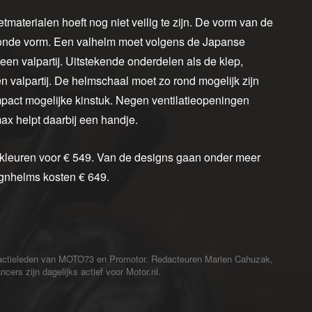
aterialen hoeft nog niet veilig te zijn. De vorm van de
 ronde vorm. Een valhelm moet volgens de Japanse
en valpartij. Uitstekende onderdelen als de klep,
n valpartij. De helmschaal moet zo rond mogelijk zijn
pact mogelijke kinstuk. Negen ventilatieopeningen
x helpt daarbij een handje.
n kleuren voor € 549. Van de designs gaan onder meer
gnhelms kosten € 649.
redactieleden van MOTO73 en Promotor. Redacteuren Marien Cahuzak,
cers zijn dagelijks actief voor Motor.nl.