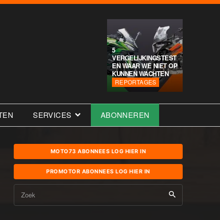
5
VERGELIJKINGSTEST
EN WAAR WE NIET OP
KUNNEN WACHTEN
REPORTAGES
TEN
SERVICES
ABONNEREN
MOTO73 ABONNEES LOG HIER IN
PROMOTOR ABONNEES LOG HIER IN
Zoek