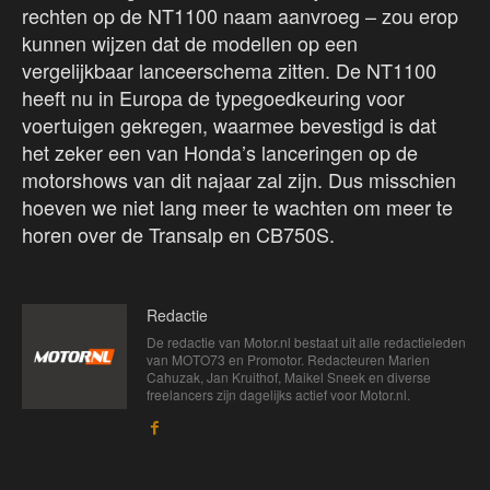
rechten op de NT1100 naam aanvroeg – zou erop
kunnen wijzen dat de modellen op een
vergelijkbaar lanceerschema zitten. De NT1100
heeft nu in Europa de typegoedkeuring voor
voertuigen gekregen, waarmee bevestigd is dat
het zeker een van Honda’s lanceringen op de
motorshows van dit najaar zal zijn. Dus misschien
hoeven we niet lang meer te wachten om meer te
horen over de Transalp en CB750S.
Redactie
De redactie van Motor.nl bestaat uit alle redactieleden
van MOTO73 en Promotor. Redacteuren Marien
Cahuzak, Jan Kruithof, Maikel Sneek en diverse
freelancers zijn dagelijks actief voor Motor.nl.