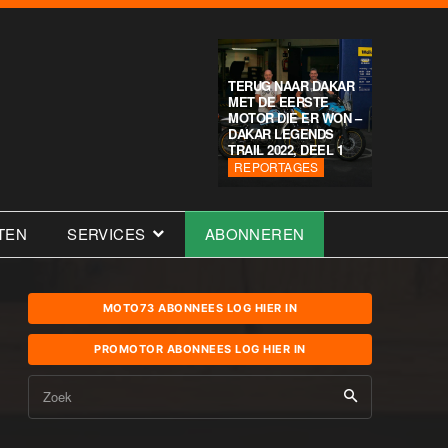
TERUG NAAR DAKAR
MET DE EERSTE
MOTOR DIE ER WON –
DAKAR LEGENDS
TRAIL 2022, DEEL 1
REPORTAGES
TEN
SERVICES
ABONNEREN
MOTO73 ABONNEES LOG HIER IN
PROMOTOR ABONNEES LOG HIER IN
Zoek