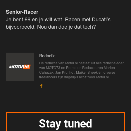
Senior-Racer
Je bent 66 en je wilt wat. Racen met Ducati’s
bijvoorbeeld. Nou dan doe je dat toch?
Redactie
De redactie van Motor.nl bestaat uit alle redactieleden
van MOTO73 en Promotor. Redacteuren Marien
Cahuzak, Jan Kruithof, Maikel Sneek en diverse
freelancers zijn dagelijks actief voor Motor.nl.
Stay tuned