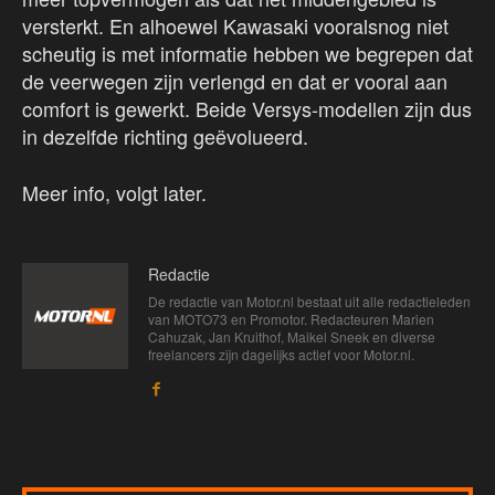
versterkt. En alhoewel Kawasaki vooralsnog niet
scheutig is met informatie hebben we begrepen dat
de veerwegen zijn verlengd en dat er vooral aan
comfort is gewerkt. Beide Versys-modellen zijn dus
in dezelfde richting geëvolueerd.
Meer info, volgt later.
Redactie
De redactie van Motor.nl bestaat uit alle redactieleden
van MOTO73 en Promotor. Redacteuren Marien
Cahuzak, Jan Kruithof, Maikel Sneek en diverse
freelancers zijn dagelijks actief voor Motor.nl.