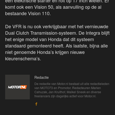
een elektrische starter en rolt op 17 inch wielen. Er
komt ook een Vision 50, als aanvulling op de al
bestaande Vision 110.
De VFR is nu ook verkrijgbaar met het vernieuwde
Dual Clutch Transmission-systeem. De Integra blijft
het enige model van Honda dat dit systeem
standaard gemonteerd heeft. Als laatste, bijna alle
niet genoemde Honda’s krijgen nieuwe
kleurenschema’s.
Redactie
De redactie van Motor.nl bestaat uit alle redactieleden
van MOTO73 en Promotor. Redacteuren Marien
Cahuzak, Jan Kruithof, Maikel Sneek en diverse
freelancers zijn dagelijks actief voor Motor.nl.