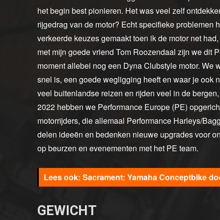
het begin best pionieren. Het was veel zelf ontdekk
rijgedrag van de motor? Echt specifieke problemen 
verkeerde keuzes gemaakt toen ik de motor net had,
met mijn goede vriend Tom Roozendaal zijn we dit 
moment allebei nog een Dyna Clubstyle motor. We w
snel is, een goede wegligging heeft en waar je ook
veel buitenlandse reizen en rijden veel in de bergen
2022 hebben we Performance Europe (PE) opgericht
motorrijders, die allemaal Performance Harleys/Bagg
delen ideeën en bedenken nieuwe upgrades voor on
op beurzen en evenementen met het PE team.
Sacrament: Yamaha Conceptbike do
GEWICHT