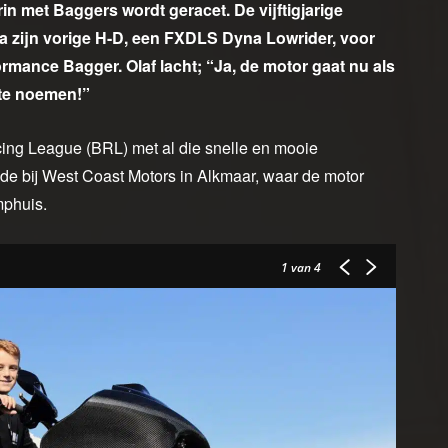
n met Baggers wordt geracet. De vijftigjarige
a zijn vorige H-D, een FXDLS Dyna Lowrider, voor
ance Bagger. Olaf lacht; “Ja, de motor gaat nu als
 te noemen!”
cing League (BRL) met al die snelle en mooie
e bij West Coast Motors in Alkmaar, waar de motor
phuis.
1
van 4