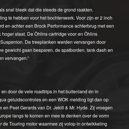
als snel bleek dat die steeds de grond raakten.
ng te hebben voor het bochtenwerk. Voor zijn er 2 inch
rd en achter een Brock Performance achterbrug met een
 hoger staat. De Öhlins cartridge voor en Öhlins
 Suspenion. De treeplanken werden vervangen door
we gewicht gaan besparen, de spatborden, tank dash en
en vervangen.”
en door de vele roadtrips in het buitenland én in
qua geluidscontroles en een WOK melding ligt dan op
 en Peet Gerards van Dr. Jekill & Mr. Hyde. Zij vroegen
Europe langs te komen en mee te denken over de vorm
oor de Touring motor waarmee zij volop in ontwikkeling