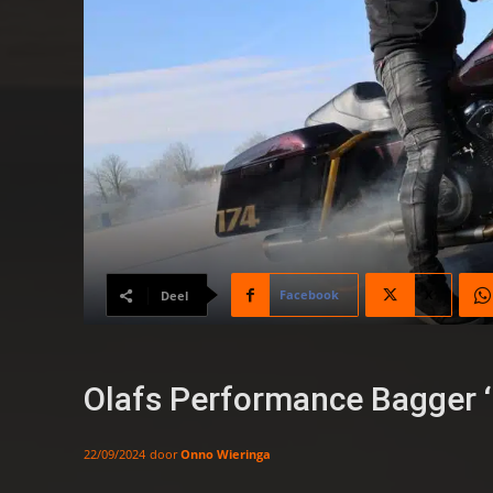
Facebook
X
Deel
Olafs Performance Bagger ‘
door
Onno Wieringa
22/09/2024