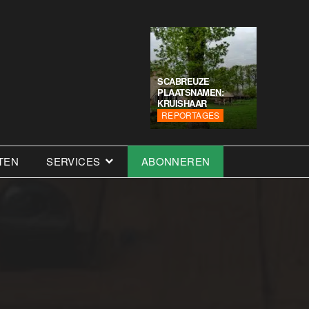
SCABREUZE
PLAATSNAMEN:
KRUISHAAR
REPORTAGES
TEN
SERVICES
ABONNEREN