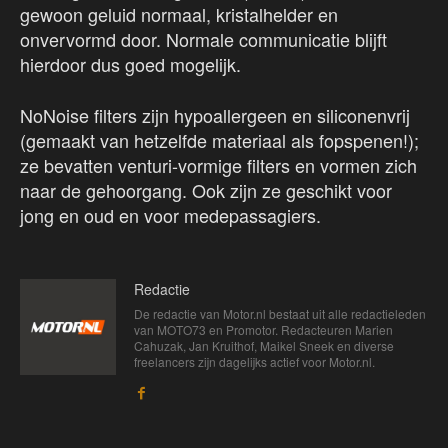
gewoon geluid normaal, kristalhelder en
onvervormd door. Normale communicatie blijft
hierdoor dus goed mogelijk.
NoNoise filters zijn hypoallergeen en siliconenvrij
(gemaakt van hetzelfde materiaal als fopspenen!);
ze bevatten venturi-vormige filters en vormen zich
naar de gehoorgang. Ook zijn ze geschikt voor
jong en oud en voor medepassagiers.
Redactie
De redactie van Motor.nl bestaat uit alle redactieleden
van MOTO73 en Promotor. Redacteuren Marien
Cahuzak, Jan Kruithof, Maikel Sneek en diverse
freelancers zijn dagelijks actief voor Motor.nl.