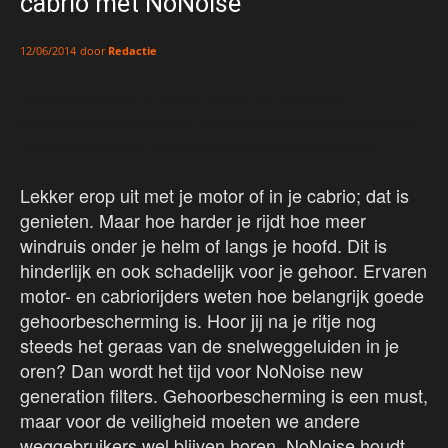
cabrio met NoNoise
door
Redactie
12/06/2014
Dit is een persbericht. De redactie van MOTOR.nl is dus niet
verantwoordelijk voor de inhoud. Heb je zelf een persbericht dat je graag
op MOTOR.nl ziet? Dan mail je deze naar redactie@www.motor.nl.
Lekker erop uit met je motor of in je cabrio; dat is
genieten. Maar hoe harder je rijdt hoe meer
windruis onder je helm of langs je hoofd. Dit is
hinderlijk en ook schadelijk voor je gehoor. Ervaren
motor- en cabriorijders weten hoe belangrijk goede
gehoorbescherming is. Hoor jij na je ritje nog
steeds het geraas van de snelweggeluiden in je
oren? Dan wordt het tijd voor NoNoise new
generation filters. Gehoorbescherming is een must,
maar voor de veiligheid moeten we andere
weggebruikers wel blijven horen. NoNoise houdt