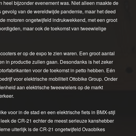
en heel bijzonder evenement was. Niet alleen maakte de
s gevolg van de wereldwijde pandemie, maar het deed
de motoren ongetwijfeld indrukwekkend, met een groot
woordigden, maar ook de toekomst van tweewielige
cooters er op de expo te zien waren. Een groot aantal
en in productie zullen gaan. Desondanks is het zeker
torfabrikanten voor de toekomst in petto hebben. Eén
edrijf voor elektrische mobiliteit Ottobike Group. Onder
idenheid aan elektrische tweewielers op de markt
erkeer.
e voor in de stad en een elektrische fiets in BMX-stijl
s leek de CR-21 echter de meest serieuze kanshebber
derne uiterlijk is de CR-21 ongetwijfeld Ovaobikes