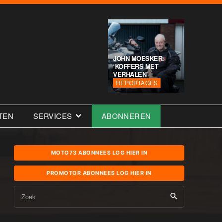
JOHN MOESKER:
‘KOFFERS MET
VERHALEN’
REPORTAGES
TEN
SERVICES
ABONNEREN
MOTO73 ABONNEES LOG HIER IN
PROMOTOR ABONNEES LOG HIER IN
Zoek