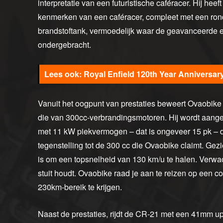
interpretatie van een futuristische caféracer. Hij heef
kenmerken van een caféracer, compleet met een ron
brandstoftank, vermoedelijk waar de geavanceerde el
ondergebracht.
Royal Enfield 120th Year Anniversary
Vanuit het oogpunt van prestaties beweert Ovaobike d
die van 300cc-verbrandingsmotoren. Hij wordt aange
met 11 kW piekvermogen – dat is ongeveer 15 pk – da
tegenstelling tot de 300 cc die Ovaobike claimt. Gezien
is om een topsnelheid van 130 km/u te halen. Verwac
stuit houdt. Ovaobike raad je aan te reizen op een c
230km-bereik te krijgen.
Naast de prestaties, rijdt de CR-21 met een 41mm 