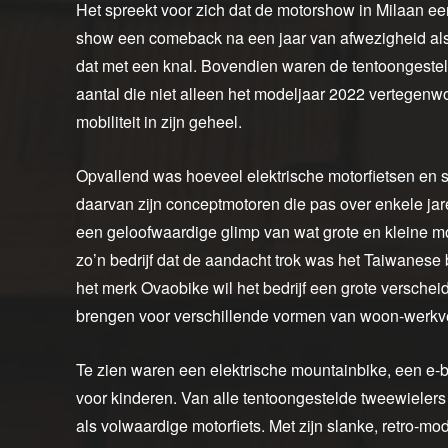
Het spreekt voor zich dat de motorshow in Milaan e
show een comeback na een jaar van afwezigheid al
dat met een knal. Bovendien waren de tentoongestel
aantal die niet alleen het modeljaar 2022 vertegen
mobiliteit in zijn geheel.
Opvallend was hoeveel elektrische motorfietsen en s
daarvan zijn conceptmotoren die pas over enkele jar
een geloofwaardige glimp van wat grote en kleine mo
zo’n bedrijf dat de aandacht trok was het Taiwanese b
het merk Ovaobike wil het bedrijf een grote versche
brengen voor verschillende vormen van woon-werkv
Te zien waren een elektrische mountainbike, een e-bik
voor kinderen. Van alle tentoongestelde tweewieler
als volwaardige motorfiets. Met zijn slanke, retro-mo