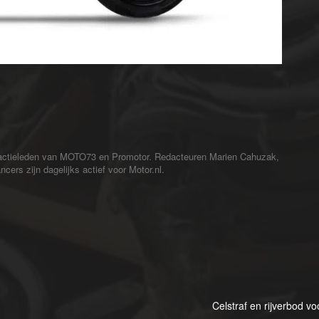
redactieleden van MOTO73 en Promotor. Redacteuren Marien Cahuzak,
cers zijn dagelijks actief voor Motor.nl.
Celstraf en rijverbod v