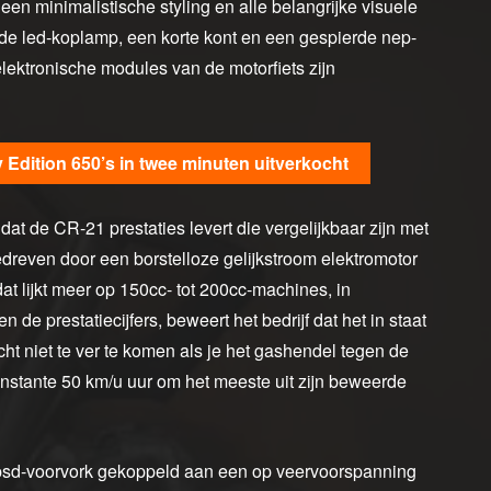
t een minimalistische styling en alle belangrijke visuele
de led-koplamp, een korte kont en een gespierde nep-
ektronische modules van de motorfiets zijn
 Edition 650’s in twee minuten uitverkocht
at de CR-21 prestaties levert die vergelijkbaar zijn met
dreven door een borstelloze gelijkstroom elektromotor
t lijkt meer op 150cc- tot 200cc-machines, in
 de prestatiecijfers, beweert het bedrijf dat het in staat
ht niet te ver te komen als je het gashendel tegen de
onstante 50 km/u uur om het meeste uit zijn beweerde
upsd-voorvork gekoppeld aan een op veervoorspanning