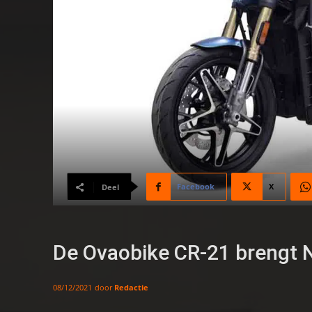
Facebook
X
Deel
De Ovaobike CR-21 brengt N
door
Redactie
08/12/2021