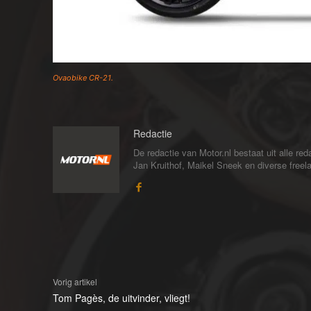
Ovaobike CR-21.
Redactie
De redactie van Motor.nl bestaat uit alle 
Jan Kruithof, Maikel Sneek en diverse freelan
Vorig artikel
Tom Pagès, de uitvinder, vliegt!