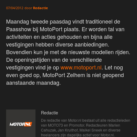
door
Redactie
07/04/2012
Maandag tweede paasdag vindt traditioneel de
Paasshow bij MotoPort plaats. Er worden tal van
activiteiten en acties gehouden en bijna alle
vestigingen hebben diverse aanbiedingen.
Bovendien kun je met de nieuwste modellen rijden.
De openingstijden van de verschillende
vestigingen vind je op
www.motoport.nl
. Let nog
even goed op, MotoPort Zelhem is niet geopend
aanstaande maandag.
Redactie
De redactie van Motor.nl bestaat uit alle redactieleden
van MOTO73 en Promotor. Redacteuren Marien
Cahuzak, Jan Kruithof, Maikel Sneek en diverse
freelancers zijn dagelijks actief voor Motor.nl.