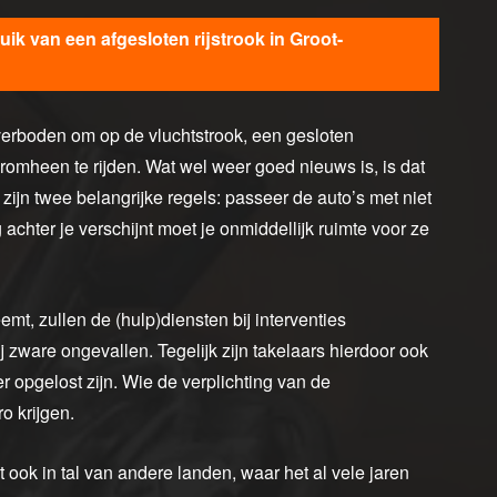
ik van een afgesloten rijstrook in Groot-
 verboden om op de vluchtstrook, een gesloten
romheen te rijden. Wat wel weer goed nieuws is, is dat
zijn twee belangrijke regels: passeer de auto’s met niet
achter je verschijnt moet je onmiddellijk ruimte voor ze
mt, zullen de (hulp)diensten bij interventies
ij zware ongevallen. Tegelijk zijn takelaars hierdoor ook
ler opgelost zijn. Wie de verplichting van de
ro krijgen.
 ook in tal van andere landen, waar het al vele jaren