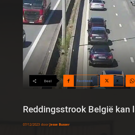
Facebook
X
Deel
Reddingsstrook België kan 
door
Jesse Busser
07/12/2023