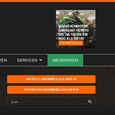
MARATHONMOTOR
KAWASAKI VERSYS
650: NA 120.000 KM
NOG ALS NIEUW
REPORTAGES
TEN
SERVICES
ABONNEREN
MOTO73 ABONNEES LOG HIER IN
PROMOTOR ABONNEES LOG HIER IN
Zoek