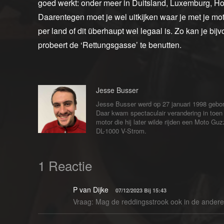
goed werkt: onder meer in Duitsland, Luxemburg, Hon
Daarentegen moet je wel uitkijken waar je met je moto
per land of dit überhaupt wel legaal is. Zo kan je bij
probeert de ‘Rettungsgasse’ te benutten.
Jesse Busser
Jesse Busser werd op 27 januari 1998 gebore
Daar kwam spectaculair verandering in toen h
motor die hij later wilde rijden een Moto Gu
DL-1000 V-Strom.
1 Reactie
P van Dijke
07/12/2023 Bij 15:43
Vraag: Mag de reddingsstrook ook in de ander