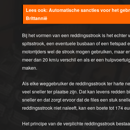
Automatische sancties voor het gebru
Brittannië
Bij het vormen van een reddingsstrook is het echter
spitsstrook, een eventuele busbaan of een fietspad e
motorrijders wel de strook mogen gebruiken, maar er 
meer dan 20 km/u verschil en als er een hulpvoertuig 
maken.
Als elke weggebruiker de reddingsstrook ter harte nee
veel sneller ter plaatse zijn. Dat kan levens redden b
sneller en dat zorgt ervoor dat de files een stuk snel
reddingsstrook niet naleeft, kan een boete tot 174 eu
Het principe van de verplichte reddingsstrook bestaat