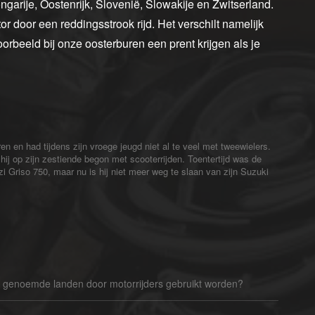
garije, Oostenrijk, Slovenië, Slowakije en Zwitserland.
r door een reddingsstrook rijd. Het verschilt namelijk
voorbeeld bij onze oosterburen een prent krijgen als je
n en had tijdens zijn vroege jeugd niet al te veel met tweewielers.
ij op zijn zestiende begon met scooterrijden. Toentertijd was de
zzi Griso 750, maar nu is hij niet meer weg te slaan van zijn Suzuki
e genoemde landen door motorrijders gebruikt worden?