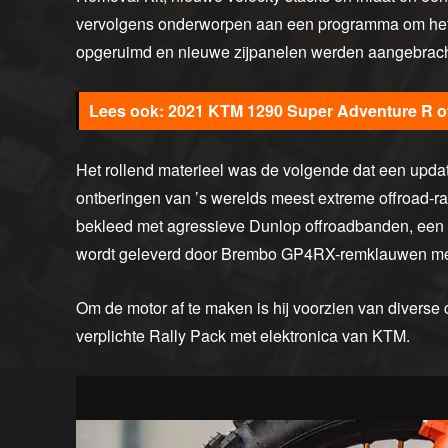
vervolgens onderworpen aan een programma om het g
opgeruimd en nieuwe zijpanelen werden aangebracht 
2021 KTM 1290 Super Adventure R off
Het rollend materieel was de volgende dat een upda
ontberingen van ’s werelds meest extreme offroad-r
bekleed met agressieve Dunlop offroadbanden, ee
wordt geleverd door Brembo GP4RX-remklauwen met
Om de motor af te maken is hij voorzien van divers
verplichte Rally Pack met elektronica van KTM.