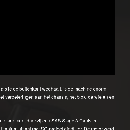
r als je de buitenkant weghaalt, is de machine enorm
t verbeteringen aan het chassis, het blok, de wielen en
r te ademen, dankzij een SAS Stage 3 Canister
titanium uitlaat met SC-project eindfilter. De motor werd