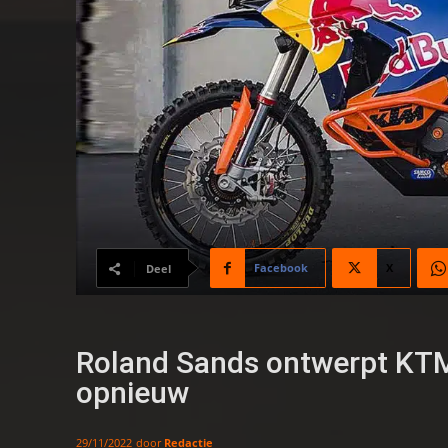
Facebook
X
Deel
Roland Sands ontwerpt KT
opnieuw
door
Redactie
29/11/2022