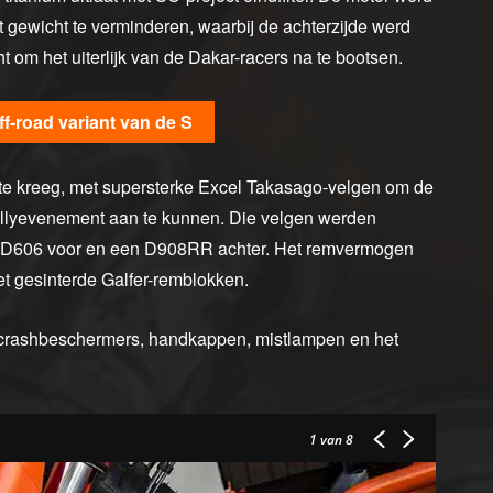
ewicht te verminderen, waarbij de achterzijde werd
om het uiterlijk van de Dakar-racers na te bootsen.
-road variant van de S
te kreeg, met supersterke Excel Takasago-velgen om de
allyevenement aan te kunnen. Die velgen werden
n D606 voor en een D908RR achter. Het remvermogen
 gesinterde Galfer-remblokken.
e crashbeschermers, handkappen, mistlampen en het
1
van 8