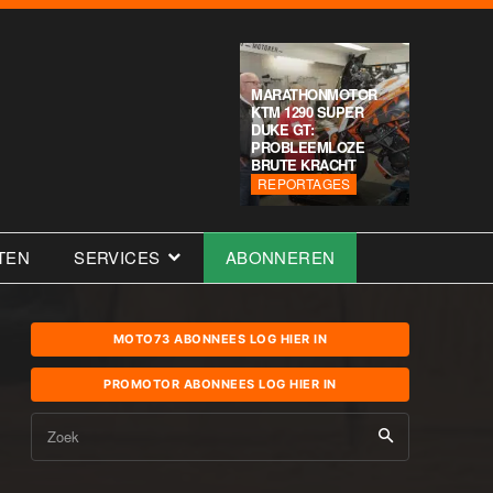
MARATHONMOTOR
KTM 1290 SUPER
DUKE GT:
PROBLEEMLOZE
BRUTE KRACHT
REPORTAGES
TEN
SERVICES
ABONNEREN
MOTO73 ABONNEES LOG HIER IN
PROMOTOR ABONNEES LOG HIER IN
Zoek