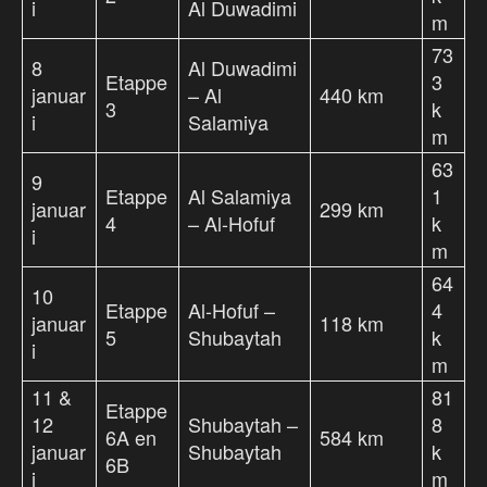
i
Al Duwadimi
m
73
8
Al Duwadimi
Etappe
3
januar
– Al
440 km
3
k
i
Salamiya
m
63
9
Etappe
Al Salamiya
1
januar
299 km
4
– Al-Hofuf
k
i
m
64
10
Etappe
Al-Hofuf –
4
januar
118 km
5
Shubaytah
k
i
m
11 &
81
Etappe
12
Shubaytah –
8
6A en
584 km
januar
Shubaytah
k
6B
i
m