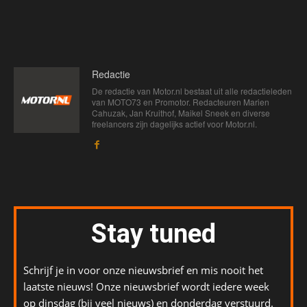
Redactie
De redactie van Motor.nl bestaat uit alle redactieleden
van MOTO73 en Promotor. Redacteuren Marien
Cahuzak, Jan Kruithof, Maikel Sneek en diverse
freelancers zijn dagelijks actief voor Motor.nl.
Stay tuned
Schrijf je in voor onze nieuwsbrief en mis nooit het
laatste nieuws! Onze nieuwsbrief wordt iedere week
op dinsdag (bij veel nieuws) en donderdag verstuurd.