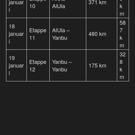
januar
371 km
10
AlUla
k
i
m
58
18
Etappe
AlUla –
7
januar
480 km
11
Yanbu
k
i
m
32
19
Etappe
Yanbu –
8
januar
175 km
12
Yanbu
k
i
m