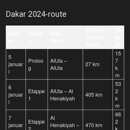
Dakar 2024-route
Afstand
To
Datu
Etapp
Start –
Special
ta
m
e
Finish
Stage
al
15
5
Proloo
AlUla –
7
januar
27 km
g
AlUla
k
i
m
53
6
Etappe
AlUla – Al
2
januar
405 km
1
Henakiyah
k
i
m
66
7
Al
Etappe
2
januar
Henakiyah –
470 km
2
k