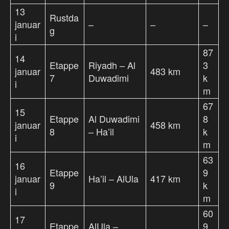
13
Rustda
januar
–
–
–
g
i
87
14
Etappe
Riyadh – Al
3
januar
483 km
7
Duwadimi
k
i
m
67
15
Etappe
Al Duwadimi
8
januar
458 km
8
– Ha’il
k
i
m
63
16
Etappe
9
januar
Ha’il – AlUla
417 km
9
k
i
m
60
17
Etappe
AlUla –
9