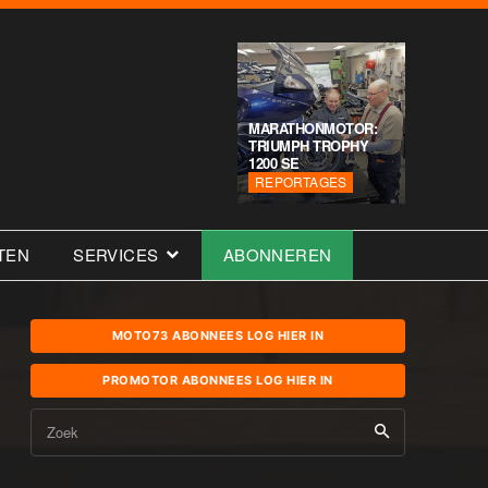
MARATHONMOTOR:
TRIUMPH TROPHY
1200 SE
REPORTAGES
TEN
SERVICES
ABONNEREN
MOTO73 ABONNEES LOG HIER IN
PROMOTOR ABONNEES LOG HIER IN
Zoek