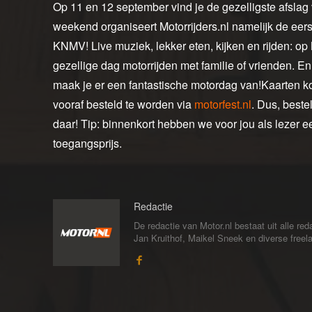
Op 11 en 12 september vind je de gezelligste afsla
weekend organiseert Motorrijders.nl namelijk de eer
KNMV! Live muziek, lekker eten, kijken en rijden: op 
gezellige dag motorrijden met familie of vrienden. En 
maak je er een fantastische motordag van!Kaarten k
vooraf besteld te worden via
motorfest.nl
. Dus, beste
daar! Tip: binnenkort hebben we voor jou als lezer e
toegangsprijs.
Redactie
De redactie van Motor.nl bestaat uit alle 
Jan Kruithof, Maikel Sneek en diverse freelan