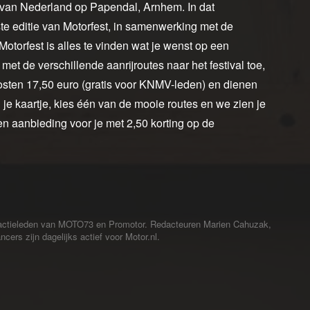
g van Nederland op Papendal, Arnhem. In dat
ste editie van Motorfest, in samenwerking met de
Motorfest is alles te vinden wat je wenst op een
met de verschillende aanrijroutes naar het festival toe,
osten 17,50 euro (gratis voor KNMV-leden) en dienen
l je kaartje, kies één van de mooie routes en we zien je
en aanbieding voor je met 2,50 korting op de
redactieleden van MOTO73 en Promotor. Redacteuren Marien Cahuzak,
cers zijn dagelijks actief voor Motor.nl.