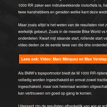
1000 RR zeker een indrukwekkende motorfiets is, he
twee kanshebbers en geraden welke kant deze wedstr
Maar zoals altijd is het weten van de resultaten niet
werkelijk gebeurt. Zoals in de meeste Bike World v
onderdelen: Kwart mijl staande start, rollende start 
video deden ze de eerste twee van die drie onderdel
Video: Marc Márquez en Max Verstap
Als BMW’s topsportmotor biedt de M 1000 RR-rijders v
volledig worden ingeschakeld en omvat zowel tractie
ingeschakeld, maar ook helemaal worden uitgeschakel
kan vertrouwen om goed op gang te komen.
Uiteraard zijn de resultaten afhankelijk van wie er ac