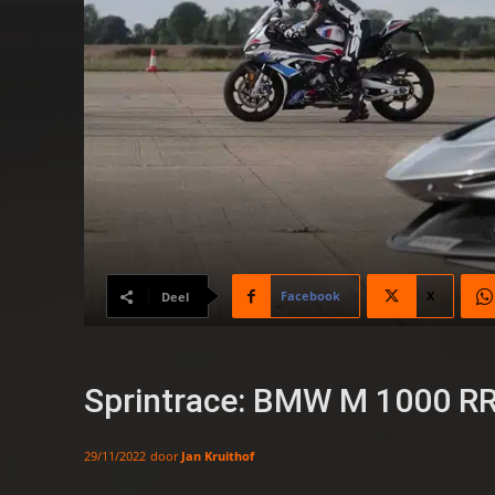
Facebook
X
Deel
Sprintrace: BMW M 1000 RR 
door
Jan Kruithof
29/11/2022