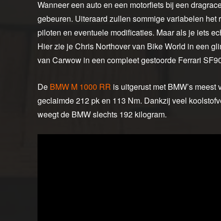
Wanneer een auto en een motorfiets bij een dragrace
gebeuren. Uiteraard zullen sommige variabelen het r
piloten en eventuele modificaties. Maar als je iets ech
Hier zie je Chris Northover van Bike World in ee
van Carwow in een compleet gestoorde Ferrari SF90
De
BMW M 1000 RR
is uitgerust met BMW’s meest ver
geclaimde 212 pk en 113 Nm. Dankzij veel koolstofv
weegt de BMW slechts 192 kilogram.