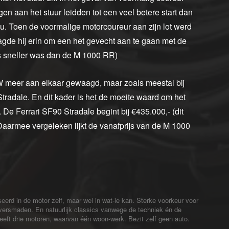
gen aan het stuur leidden tot een veel betere start dan
u. Toen de voormalige motorcoureur aan zijn lot werd
agde hij erin om een het gevecht aan te gaan met de
s sneller was dan de M 1000 RR)
MW meer aan elkaar gewaagd, maar zoals meestal bij
radale. En dit kader is het de moeite waard om het
 De Ferrari SF90 Stradale begint bij €435.000,- (dit
Daarmee vergeleken lijkt de vanafprijs van de M 1000
sseerd in de motor zelf, maar wel in wat-ie kan. Sterke voorkeur voor
 versmaden. En natuurlijk classics vanwege de techniek én de
Heeft drie motoren, waarvan één woon-werk. Bezit zelf geen auto.