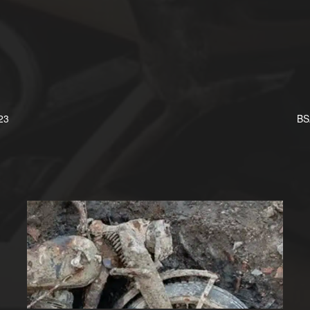
23
BS