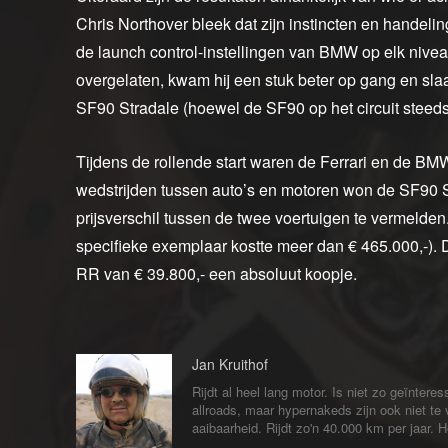
Chris Northover bleek dat zijn instincten en handelin
de launch control-instellingen van BMW op elk nivea
overgelaten, kwam hij een stuk beter op gang en sla
SF90 Stradale (hoewel de SF90 op het circuit steed
Tijdens de rollende start waren de Ferrari en de B
wedstrijden tussen auto’s en motoren won de SF90 St
prijsverschil tussen de twee voertuigen te vermelden.
specifieke exemplaar kostte meer dan € 465.000,-). 
RR van € 39.800,- een absoluut koopje.
Jan Kruithof
Rijdt al heel lang motor. Is niet zo geïntere
allroads, maar hypernakeds zijn ook niet te
aaibaarheid. Rijdt zo'n 40.000 km per jaar. 