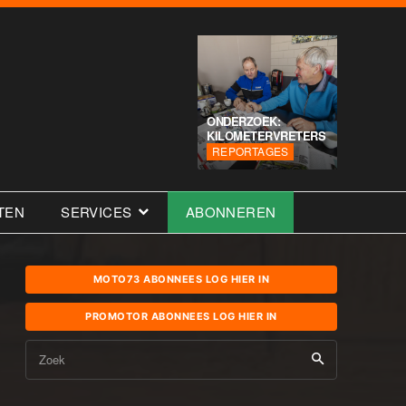
ONDERZOEK:
KILOMETERVRETERS
REPORTAGES
TEN
SERVICES
ABONNEREN
MOTO73 ABONNEES LOG HIER IN
PROMOTOR ABONNEES LOG HIER IN
Zoek