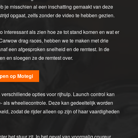
b je misschien al een inschatting gemaakt van deze
ijd opgaat, zelfs zonder de video te hebben gezien.
 zo interessant als zien hoe ze tot stand komen en wat er
s Carwow drag races, hebben we te maken met drie
vanaf een afgesproken snelheid en de remtest. In de
en en sloegen ze de remtest over.
pen op Motegi
erschillende opties voor rijhulp. Launch control kan
- als wheeliecontrole. Deze kan gedeeltelijk worden
d, zodat de rijder alleen op zijn of haar vaardigheden
hter het stuur zit. In het geval van voormalig coureur