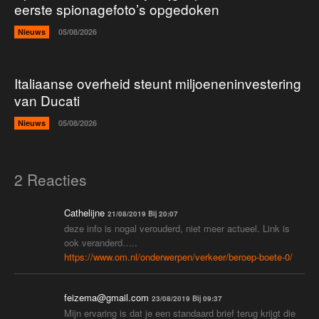
eerste spionagefoto’s opgedoken
Nieuws
05/08/2026
Italiaanse overheid steunt miljoeneninvestering
van Ducati
Nieuws
05/08/2026
2 Reacties
Cathelijne
21/08/2019 Bij 20:07
deze info is nogal verouderd, niet meer actueel. Link is
ook veranderd…..
https://www.om.nl/onderwerpen/verkeer/beroep-boete-0/
feizema@gmail.com
23/08/2019 Bij 09:37
Mijn ervaring is dat je een standaard brief terug krijgt die