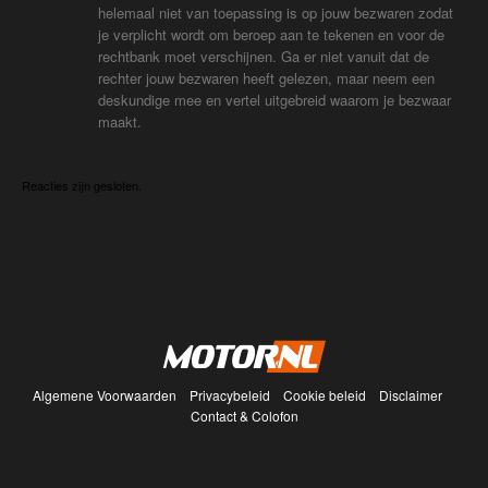
helemaal niet van toepassing is op jouw bezwaren zodat
je verplicht wordt om beroep aan te tekenen en voor de
rechtbank moet verschijnen. Ga er niet vanuit dat de
rechter jouw bezwaren heeft gelezen, maar neem een
deskundige mee en vertel uitgebreid waarom je bezwaar
maakt.
Reacties zijn gesloten.
Algemene Voorwaarden
Privacybeleid
Cookie beleid
Disclaimer
Contact & Colofon