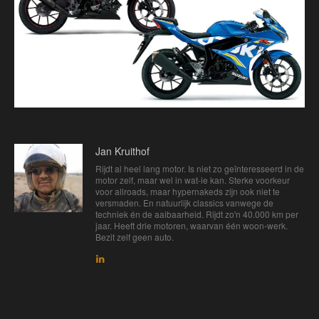
Jan Kruithof
Rijdt al heel lang motor. Is niet zo geïnteresseerd in de
motor zelf, maar wel in wat-ie kan. Sterke voorkeur
voor allroads, maar hypernakeds zijn ook niet te
versmaden. En natuurlijk classics vanwege de
techniek én de aaibaarheid. Rijdt zo'n 40.000 km per
jaar. Heeft drie motoren, waarvan één woon-werk.
Bezit zelf geen auto.