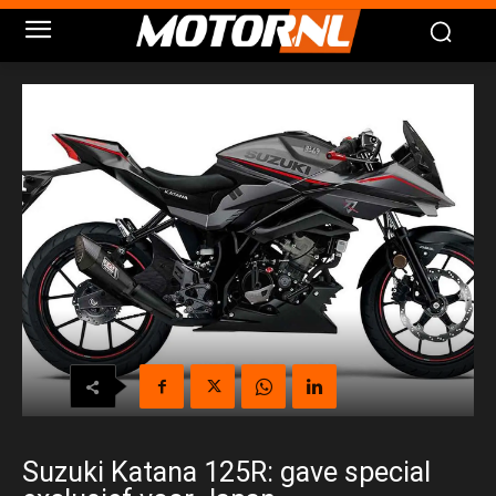
Suzuki Katana 125R: gave special