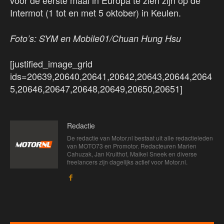
voor de eerste maal in Europa te zien zijn op de
Intermot (1 tot en met 5 oktober) in Keulen.
Foto’s: SYM en Mobile01/Chuan Hung Hsu
[justified_image_grid
ids=20639,20640,20641,20642,20643,20644,2064
5,20646,20647,20648,20649,20650,20651]
Redactie
De redactie van Motor.nl bestaat uit alle redactieleden
van MOTO73 en Promotor. Redacteuren Marien
Cahuzak, Jan Kruithof, Maikel Sneek en diverse
freelancers zijn dagelijks actief voor Motor.nl.