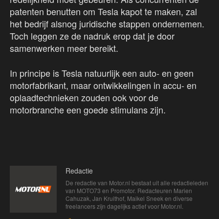
patenten benutten om Tesla kapot te maken, zal
het bedrijf alsnog juridische stappen ondernemen.
Toch leggen ze de nadruk erop dat je door
samenwerken meer bereikt.
In principe is Tesla natuurlijk een auto- en geen
motorfabrikant, maar ontwikkelingen in accu- en
oplaadtechnieken zouden ook voor de
motorbranche een goede stimulans zijn.
Redactie
De redactie van Motor.nl bestaat uit alle redactieleden
van MOTO73 en Promotor. Redacteuren Marien
Cahuzak, Jan Kruithof, Maikel Sneek en diverse
freelancers zijn dagelijks actief voor Motor.nl.