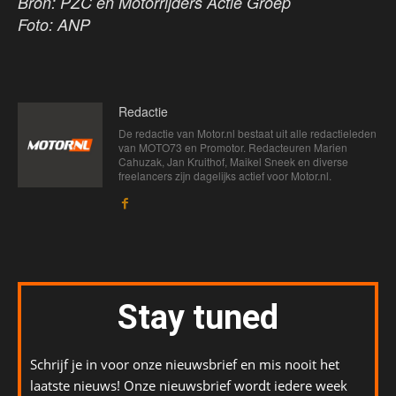
Bron: PZC en Motorrijders Actie Groep
Foto: ANP
Redactie
De redactie van Motor.nl bestaat uit alle redactieleden
van MOTO73 en Promotor. Redacteuren Marien
Cahuzak, Jan Kruithof, Maikel Sneek en diverse
freelancers zijn dagelijks actief voor Motor.nl.
Stay tuned
Schrijf je in voor onze nieuwsbrief en mis nooit het
laatste nieuws! Onze nieuwsbrief wordt iedere week