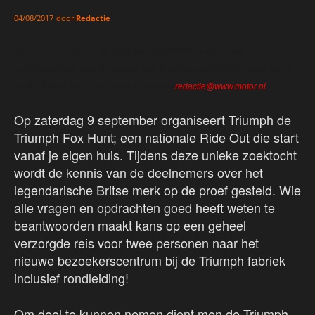
door
Redactie
04/08/2017
Dit is een persbericht. De redactie van MOTOR.nl is dus niet
verantwoordelijk voor de inhoud. Heb je zelf een persbericht dat je graag
op MOTOR.nl ziet? Dan mail je deze naar
redactie@www.motor.nl
.
Op zaterdag 9 september organiseert Triumph de
Triumph Fox Hunt; een nationale Ride Out die start
vanaf je eigen huis. Tijdens deze unieke zoektocht
wordt de kennis van de deelnemers over het
legendarische Britse merk op de proef gesteld. Wie
alle vragen en opdrachten goed heeft weten te
beantwoorden maakt kans op een geheel
verzorgde reis voor twee personen naar het
nieuwe bezoekerscentrum bij de Triumph fabriek
inclusief rondleiding!
Om deel te kunnen nemen dient men de Triumph