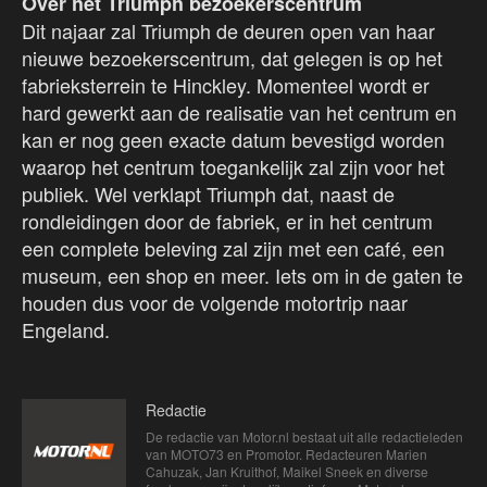
Over het Triumph bezoekerscentrum
Dit najaar zal Triumph de deuren open van haar
nieuwe bezoekerscentrum, dat gelegen is op het
fabrieksterrein te Hinckley. Momenteel wordt er
hard gewerkt aan de realisatie van het centrum en
kan er nog geen exacte datum bevestigd worden
waarop het centrum toegankelijk zal zijn voor het
publiek. Wel verklapt Triumph dat, naast de
rondleidingen door de fabriek, er in het centrum
een complete beleving zal zijn met een café, een
museum, een shop en meer. Iets om in de gaten te
houden dus voor de volgende motortrip naar
Engeland.
Redactie
De redactie van Motor.nl bestaat uit alle redactieleden
van MOTO73 en Promotor. Redacteuren Marien
Cahuzak, Jan Kruithof, Maikel Sneek en diverse