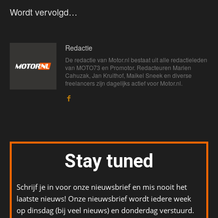
Wordt vervolgd…
Redactie
De redactie van Motor.nl bestaat uit alle redactieleden
van MOTO73 en Promotor. Redacteuren Marien
Cahuzak, Jan Kruithof, Maikel Sneek en diverse
freelancers zijn dagelijks actief voor Motor.nl.
Stay tuned
Schrijf je in voor onze nieuwsbrief en mis nooit het
laatste nieuws! Onze nieuwsbrief wordt iedere week
op dinsdag (bij veel nieuws) en donderdag verstuurd.