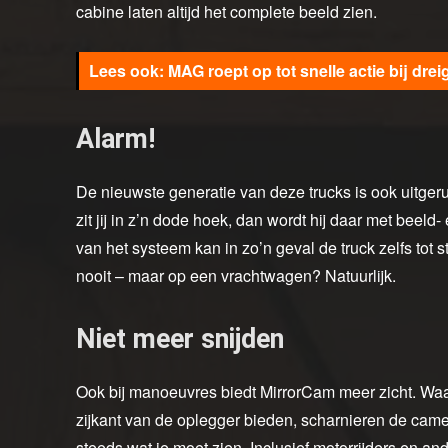
cabine laten altijd het complete beeld zien.
MAG roept op tot snelle actie bij dre
Alarm!
De nieuwste generatie van deze trucks is ook uitgeru
zit jij in z’n dode hoek, dan wordt hij daar met bee
van het systeem kan in zo’n geval de truck zelfs tot 
nooit – maar op een vrachtwagen? Natuurlijk.
Niet meer snijden
Ook bij manoeuvres biedt MirrorCam meer zicht. Waa
zijkant van de oplegger bieden, scharnieren de came
steeds wat je moet zien. Inclusief motorrijders en an