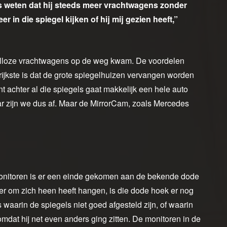
s weten dat hij steeds meer vrachtwagens zonder
er in die spiegel kijken of hij mij gezien heeft,”
elloze vrachtwagens op de weg kwam. De voordelen
rijkste is dat de grote spiegelhuizen vervangen worden
t achter al die spiegels gaat makkelijk een hele auto
aar zijn we dus af. Maar de MirrorCam, zoals Mercedes
onitoren is er een einde gekomen aan de bekende dode
er om zich heen heeft hangen, is die dode hoek er nog
s waarin de spiegels niet goed afgesteld zijn, of waarin
omdat hij net even anders ging zitten. De monitoren in de