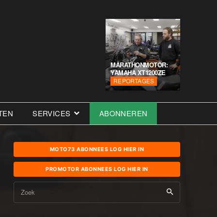
MARATHONMOTOR:
YAMAHA XT1200ZE
REPORTAGES
TEN
SERVICES
ABONNEREN
MOTO73 ABONNEES LOG HIER IN
PROMOTOR ABONNEES LOG HIER IN
Zoek