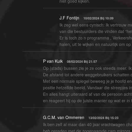
niet goed kijken.
J.F Fontijn
10/02/2024 Bij 10:09
Ik zeg wel eens cynisch: Ik vertrouw mez
van die bestuurders die vinden dat “he
Er is toch zo n programma , Verkeershuft
halen, uit te wijken en natuurlijk om op
P van Kuik
08/02/2024 Bij 21:57
Op (stads) bussen zie je ze ook steeds meer. Ik 
De afstand tot andere weggebruikers schatten o
Met een normale spiegel beweeg je je hoofd en 
positie hetzelfde beeld. Vandaar die streepjes i
En alles hangt uiteraard af van de persoon achter
en reageert hij op de juiste manier op wat er in 
G.C.M. van Ommeren
13/02/2024 Bij 15:23
Ik ben zelf al maar dan 40 jaar vrachtwagen chau
heb gereden met de zogenaamde cam mirrors, da