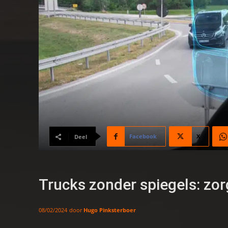
Facebook
X
Deel
Trucks zonder spiegels: zor
door
Hugo Pinksterboer
08/02/2024