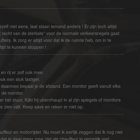
elf niet eens, laat staan iemand anders ! Er zijn toch altijd
t recht van de sterkste” voor de normale verkeersregels gaat.
ers. Ik zorg er altijd voor dat ik de ruimte heb, om in te
 tijd te kunnen stoppen !
en rij er zelf ook mee.
ok een stuk lastiger.
daarmee bepaal je de afstand. Een monitor geeft vanuit elke
n de monitor.
 het stuur, Kijkt hij ubenrhaupt in al zijn spiegels of monitors
te zien valt. Keep save en reken er niet op.
ffeur en motorrijder. Nu moet ik eerlijk zeggen dat ik nog niet
t je daar meer mee ziet als chauffeur in vergelijk met