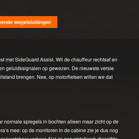
igende wegafsluitingen
st met SideGuard Assist. Wil de chauffeur rechtsaf en
ld- en geluidssignalen op gewezen. De nieuwste versie
stilstand brengen. Nee, op motorfietsen willen we dat
r normale spiegels in bochten alleen maar zicht op de
ra’s mee: op de monitoren in de cabine zie je dus nog
der kwetsbaar verkeer. Net zo geruststellend: diezelfde