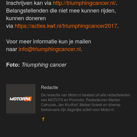
Inschrijven kan via
http://triumphingcancer.nl/
.
Belangstellenden die niet mee kunnen rijden,
kunnen doneren
via
https://acties.kwf.nl/triumphingcancer2017
.
Voor meer informatie kun je mailen
naar
info@triumphingcancer.nl
.
Foto:
Triumphing cancer
Redactie
De redactie van Motor.nl bestaat uit alle redactieleden
van MOTO73 en Promotor. Redacteuren Marien
Cahuzak, Jan Kruithof, Maikel Sneek en diverse
freelancers zijn dagelijks actief voor Motor.nl.