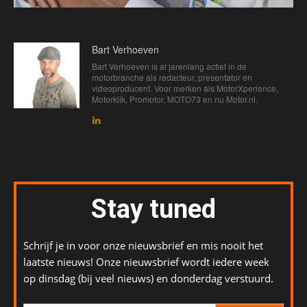
Bart Verhoeven
Bart Verhoeven is al jarenlang actief in de
motorbranche als redacteur, presentator en
videoproducent. Voor merken als MotorXperience,
Motorklik, Promotor, MOTO73 en nu Motor.nl.
Stay tuned
Schrijf je in voor onze nieuwsbrief en mis nooit het
laatste nieuws! Onze nieuwsbrief wordt iedere week
op dinsdag (bij veel nieuws) en donderdag verstuurd.