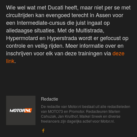
Wie wel wat met Ducati heeft, maar niet per se met
circuitrijden kan evengoed terecht in Assen voor
een Intermediate-cursus die juist ingaat op
alledaagse situaties. Met de Multistrada,
Hypermotard en Hyperstrada wordt er gefocust op
controle en veilig rijden. Meer informatie over en
inschrijven voor elk van deze trainingen via
deze
link
.
Redactie
De redactie van Motor.nl bestaat uit alle redactieleden
van MOTO73 en Promotor. Redacteuren Marien
Cahuzak, Jan Kruithof, Maikel Sneek en diverse
freelancers zijn dagelijks actief voor Motor.nl.