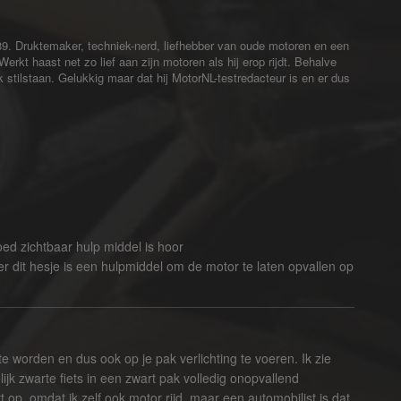
. Druktemaker, techniek-nerd, liefhebber van oude motoren en een
Werkt haast net zo lief aan zijn motoren als hij erop rijdt. Behalve
 stilstaan. Gelukkig maar dat hij MotorNL-testredacteur is en er dus
oed zichtbaar hulp middel is hoor
ker dit hesje is een hulpmiddel om de motor te laten opvallen op
e worden en dus ook op je pak verlichting te voeren. Ik zie
jk zwarte fiets in een zwart pak volledig onopvallend
rt op, omdat ik zelf ook motor rijd, maar een automobilist is dat