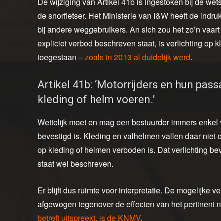
De wijziging van Artikel 41b is ingestoken bij de we
de snorfietser. Het Ministerie van I&W heeft de indr
bij andere weggebruikers. An sich zou het zo’n vaar
expliciet verbod beschreven staat, is verlichting op 
toegestaan –
zoals in 2013 al duidelijk werd
.
Artikel 41b: ‘Motorrijders en hun pas
kleding of helm voeren.’
Wettelijk moet en mag een bestuurder immers enkel ve
bevestigd is. Kleding en valhelmen vallen daar niet 
op kleding of helmen verboden is. Dat verlichting beve
staat wel beschreven.
Er blijft dus ruimte voor interpretatie. De mogelijk
afgewogen tegenover de effecten van het pertinent ni
betreft uitspreekt, is de KNMV
.