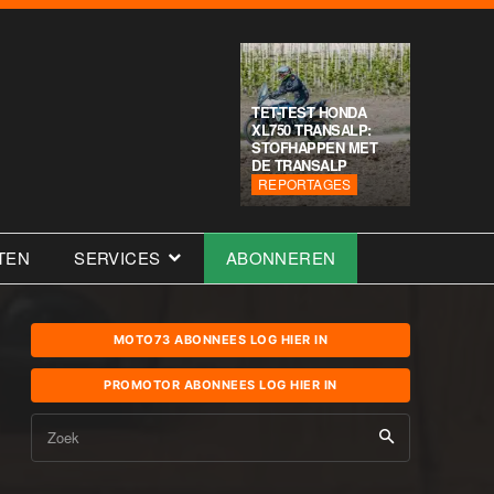
TET-TEST HONDA
XL750 TRANSALP:
STOFHAPPEN MET
DE TRANSALP
REPORTAGES
TEN
SERVICES
ABONNEREN
MOTO73 ABONNEES LOG HIER IN
PROMOTOR ABONNEES LOG HIER IN
Zoek