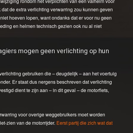
tswijziging rondom het verplichten van een valhelm voor
uk dat de extra verlichting verwarring zou kunnen geven
t niet hoeven lopen, want ondanks dat er voor nu geen
kleding en helmen technisch gezien ook nu al niet
sagiers mogen geen verlichting op hun
rlichting gebruiken die – deugdelijk – aan het voertuig
onder. Er staat dus nergens beschreven dat verlichting
stigd dient te zijn aan – in dit geval – de motorfiets,
e verwarring voor overige weggebruikers moet worden
et-zien van de motorrijder.
Eerst partij die zich wat dat