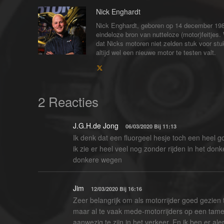
Nick Enghardt
Nick Enghardt, geboren op 14 december 1989
eindeloze bron van nutteloze (motor)feitjes. 
dat Nicks motoren niet zelden stuk voor stuk
altijd wel een nieuwe motor te testen valt.
2 Reacties
J.G.H.de Jong
06/03/2020 Bij 11:13
Ik denk dat een fluorgeel hesje toch een heel g
ik zie er heel veel nog zonder rijden in het don
donkere wegen
Jim
12/03/2020 Bij 16:16
Zeer belangrijk om als motorrijder goed gezien t
maar al te vaak mede-motorrijders op een tameli
aanwezig te zijn in het verkeer. En ik ben er ale