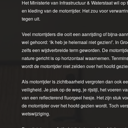
Het Ministerie van Infrastructuur & Waterstaat wil op
en kleding van de motorrijder. Het zou voor verwarr
tegen uit.
Veel motorrijders die ooit een aanrijding of bijna-a
wel gehoord: ‘Ik heb je helemaal niet gezien!’. In Gr
zelfs een wijdverbreide term geworden. De motorrijd
nature gericht is op horizontaal waarnemen. Tenmin
wordt de motorrijder niet zelden over het hoofd gezie
Als motorrijder is zichtbaarheid vergroten dan ook ee
veiligheid. Je plek op de weg, je rijstijl, het voeren 
van een reflecterend fluorgeel hesje. Het zijn stuk 
de motorrijder over het hoofd gezien wordt. Toch ve
wetswijziging.