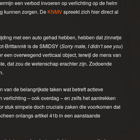
 termijn een verbod invoeren op verlichting op de helm
ing kunnen zorgen. De
KNMV
spreekt zich hier direct al
anrijding met een auto gehad hebben, hebben dat zinnetje
oot-Brittannië is de SMIDSY (
Sorry mate, I didn’t see you
)
er een overwegend verticaal object, terwijl de mens van
ste, dat zou de wetenschap erachter zijn. Zodoende
n.
n van de belangrijkste taken wat betreft actieve
van verlichting – ook overdag – en zelfs het aantrekken
voor stuk simpele doch cruciale zaken die voorkomen dat
rscheen onlangs artikel 41b in een aanstaande